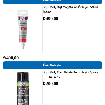
Ürün Detayları
Liqui Moly Dişli Yağ Sızıntı Önleyici 50 ml
(1042)
₺
490,00
₺
490,00
Ürün Detayları
Liqui Moly Fren Balata Temizleyici Spreyi
500 ml. 48170
₺
200,00