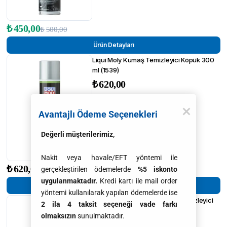
₺
450,00
₺
500,00
Ürün Detayları
Liqui Moly Kumaş Temizleyici Köpük 300
ml (1539)
₺
620,00
Avantajlı Ödeme Seçenekleri
Değerli müşterilerimiz,
Nakit veya havale/EFT yöntemi ile
₺
620,00
gerçekleştirilen ödemelerde
%5 iskonto
uygulanmaktadır.
Kredi kartı ile mail order
Ürün Detayları
yöntemi kullanılarak yapılan ödemelerde ise
Liqui Moly Pro-Line Radyatör Temizleyici
2 ila 4 taksit seçeneği vade farkı
Katkı 1 Lt. (5189)
olmaksızın
sunulmaktadır.
₺
800,00