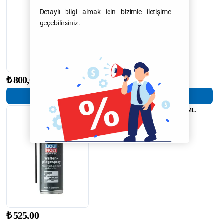
Detaylı bilgi almak için bizimle iletişime
geçebilirsiniz.
₺
800,00
Ürün Detayları
Liqui Moly Silah Bakım Spreyi 200 ML.
(4390)
₺
525,00
₺
525,00