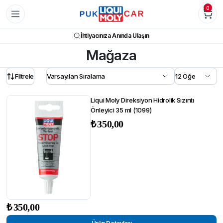
0
İhtiyacınıza Anında Ulaşın
Mağaza
Filtrele
Liqui Moly Direksiyon Hidrolik Sızıntı
Önleyici 35 ml (1099)
₺
350,00
₺
350,00