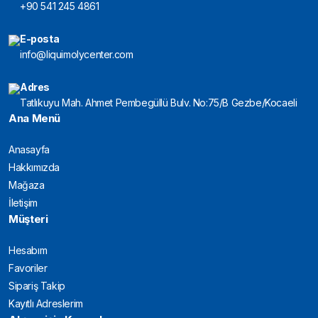
+90 541 245 4861
E-posta
info@liquimolycenter.com
Adres
Tatlıkuyu Mah. Ahmet Pembegüllü Bulv. No:75/B Gezbe/Kocaeli
Ana Menü
Anasayfa
Hakkımızda
Mağaza
İletişim
Müşteri
Hesabım
Favoriler
Sipariş Takip
Kayıtlı Adreslerim