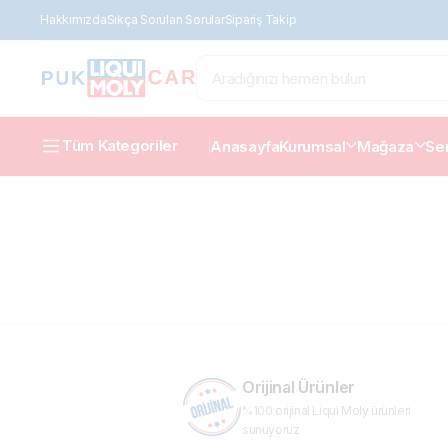
Hakkımızda
Sıkça Sorulan Sorular
Sipariş Takip
Tüm Kategoriler
Anasayfa
Kurumsal
Mağaza
Ser
Orijinal Ürünler
%100 orijinal Liqui Moly ürünleri
sunuyoruz