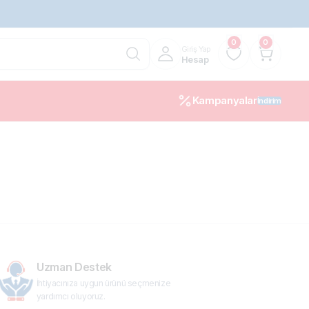
0
0
Giriş Yap
Hesap
Kampanyalar
İndirim
10%
Uzman Destek
İhtiyacınıza uygun ürünü seçmenize
yardımcı oluyoruz.