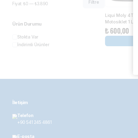
Filtre
Fiyat:
₺0
—
₺3.890
Liqui Moly 4T 
Motosiklet 1 Lt.
Ürün Durumu
₺
600,00
Stokta Var
İndirimli Ürünler
İletişim
Telefon
+90 541 245 4861
E-posta