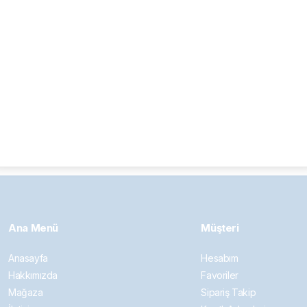
Basic Scooter 10W-40
 Motor Yağı 1618
Devamını oku
Ana Menü
Müşteri
Anasayfa
Hesabım
Hakkımızda
Favoriler
Mağaza
Sipariş Takip