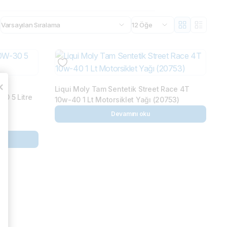
Liqui Moly Kokpit Parlatıcı 6
1610
₺
450,00
₺
500,00
Devamını oku
Liqui Moly Tam Sentetik Street Race 4T
30 5 Litre
10w-40 1 Lt Motorsiklet Yağı (20753)
Devamını oku