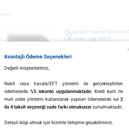
eriliyor
Liqui Moly Special Tec Volvo 0W-
Avantajlı Ödeme Seçenekleri
Motor Yağı (2853)
₺
3.890,00
Değerli müşterilerimiz,
Devamını oku
Nakit veya havale/EFT yöntemi ile gerçekleştirilen
ödemelerde
%5 iskonto uygulanmaktadır.
Kredi kartı ile
mail order yöntemi kullanılarak yapılan ödemelerde ise
2
ila 4 taksit seçeneği vade farkı olmaksızın
sunulmaktadır.
Detaylı bilgi almak için bizimle iletişime geçebilirsiniz.