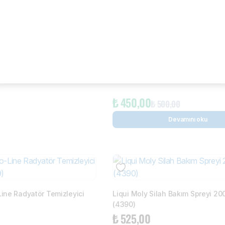
Liqui Moly Kokpit Parlatıcı 600 ml
₺
450,00
₺
500,00
Devamını oku
Line Radyatör Temizleyici
Liqui Moly Silah Bakım Spreyi 20
(4390)
₺
525,00