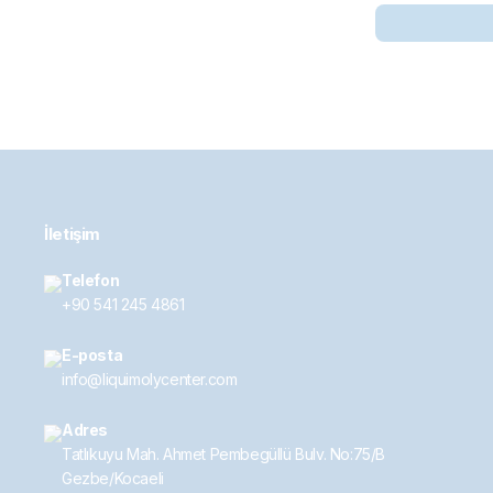
İletişim
Telefon
+90 541 245 4861
E-posta
info@liquimolycenter.com
Adres
Tatlıkuyu Mah. Ahmet Pembegüllü Bulv. No:75/B
Gezbe/Kocaeli