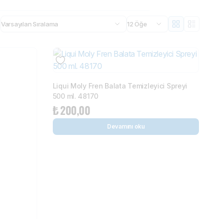
Liqui Moly Kokpit Parlatıcı 6
1610
₺
450,00
₺
500,00
Devamını oku
Liqui Moly Fren Balata Temizleyici Spreyi
500 ml. 48170
₺
200,00
Devamını oku