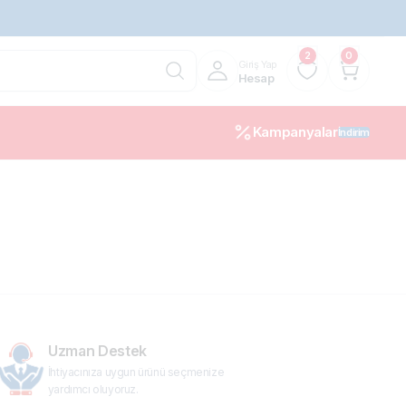
2
0
Giriş Yap
Hesap
Kampanyalar
İndirim
10%
Uzman Destek
İhtiyacınıza uygun ürünü seçmenize
yardımcı oluyoruz.