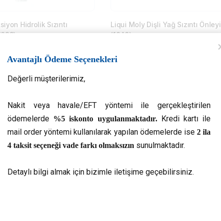
siyon Hidrolik Sızıntı
Liqui Moly Dişli Yağ Sızıntı Önleyi
1099)
(1042)
₺
490,00
Avantajlı Ödeme Seçenekleri
Devamını oku
Devamını oku
Değerli müşterilerimiz,
Nakit veya havale/EFT yöntemi ile gerçekleştirilen
10%
ödemelerde
Kredi kartı ile
%5 iskonto uygulanmaktadır.
mail order yöntemi kullanılarak yapılan ödemelerde ise
2 ila
irgen Koruyucu Sprey 200 ml
sunulmaktadır.
4 taksit seçeneği vade farkı olmaksızın
Detaylı bilgi almak için bizimle iletişime geçebilirsiniz.
Devamını oku