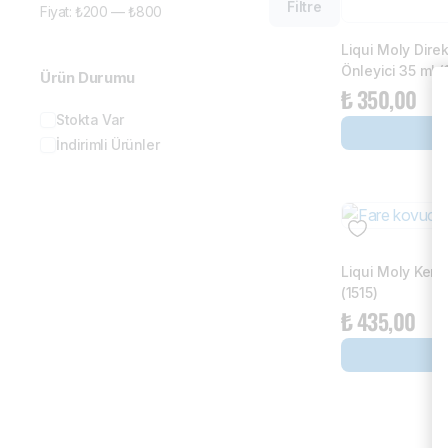
Filtre
Fiyat:
₺200
—
₺800
Liqui Moly Direk
Önleyici 35 ml (
Ürün Durumu
₺
350,00
Stokta Var
İndirimli Ürünler
Liqui Moly Kem
(1515)
₺
435,00