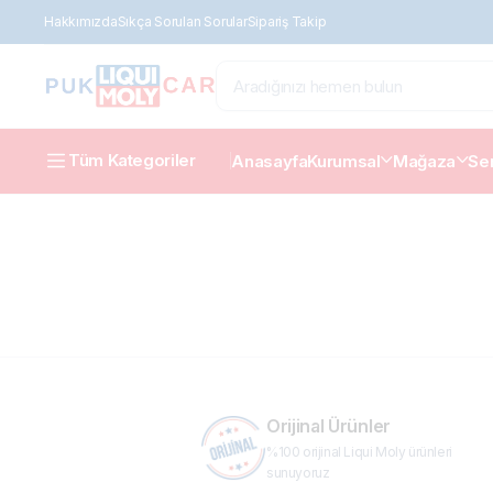
Hakkımızda
Sıkça Sorulan Sorular
Sipariş Takip
Tüm Kategoriler
Anasayfa
Kurumsal
Mağaza
Ser
Orijinal Ürünler
%100 orijinal Liqui Moly ürünleri
sunuyoruz