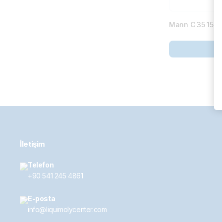
Mann C 35 154 H
İletişim
Telefon
+90 541 245 4861
E-posta
info@liquimolycenter.com