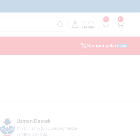
2
0
Giriş Yap
Hesap
Kampanyalar
İndirim
10%
Uzman Destek
İhtiyacınıza uygun ürünü seçmenize
yardımcı oluyoruz.