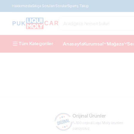
Hakkımızda
Sıkça Sorulan Sorular
Sipariş Takip
Tüm Kategoriler
Anasayfa
Kurumsal
Mağaza
Ser
Orijinal Ürünler
%100 orijinal Liqui Moly ürünleri
sunuyoruz