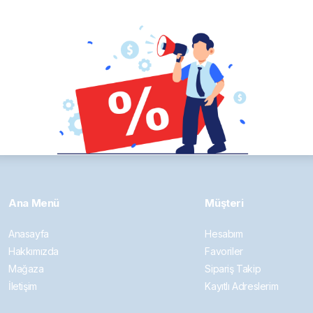
ava Filtresi
Devamını oku
Ana Menü
Müşteri
Anasayfa
Hesabım
Hakkımızda
Favoriler
Mağaza
Sipariş Takip
İletişim
Kayıtlı Adreslerim