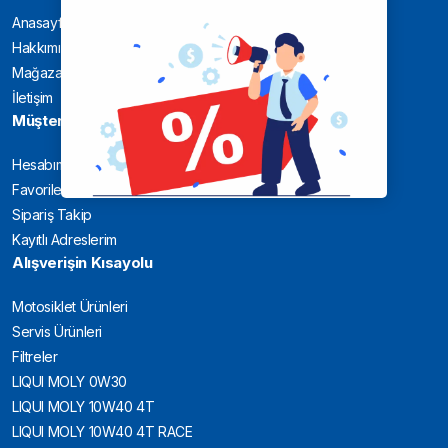
Anasayfa
Hakkımızda
Mağaza
İletişim
Müşteri
Hesabım
Favoriler
Sipariş Takip
Kayıtlı Adreslerim
Alışverişin Kısayolu
Motosiklet Ürünleri
Servis Ürünleri
Filtreler
LIQUI MOLY 0W30
LIQUI MOLY 10W40 4T
LIQUI MOLY 10W40 4T RACE