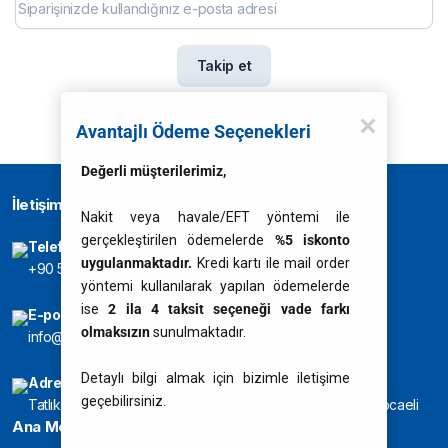
Takip et
Avantajlı Ödeme Seçenekleri
Değerli müşterilerimiz,
İletişim
Nakit veya havale/EFT yöntemi ile
gerçekleştirilen ödemelerde
%5 iskonto
Telefon
uygulanmaktadır.
Kredi kartı ile mail order
+90 541 245 4861
yöntemi kullanılarak yapılan ödemelerde
ise
2 ila 4 taksit seçeneği vade farkı
E-posta
olmaksızın
sunulmaktadır.
info@liquimolycenter.com
Detaylı bilgi almak için bizimle iletişime
Adres
geçebilirsiniz.
Tatlıkuyu Mah. Ahmet Pembegüllü Bulv. No:75/B Gezbe/Kocaeli
Ana Menü