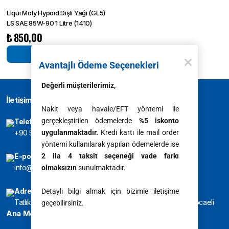
Liqui Moly Hypoid Dişli Yağı (GL5)
LS SAE 85W-90 1 Litre (1410)
₺
850,00
Devamını oku
Avantajlı Ödeme Seçenekleri
Değerli müşterilerimiz,
İletişim
Nakit veya havale/EFT yöntemi ile
gerçekleştirilen ödemelerde
%5 iskonto
Telefon
uygulanmaktadır.
Kredi kartı ile mail order
+90 541 245 4861
yöntemi kullanılarak yapılan ödemelerde ise
2 ila 4 taksit seçeneği vade farkı
E-posta
info@liquimolycenter.com
olmaksızın
sunulmaktadır.
Adres
Detaylı bilgi almak için bizimle iletişime
Tatlıkuyu Mah. Ahmet Pembegüllü Bulv. No:75/B Gezbe/Kocaeli
geçebilirsiniz.
Ana Menü