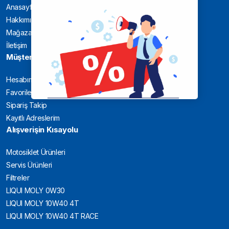
Anasayfa
Hakkımızda
Mağaza
İletişim
Müşteri
Hesabım
Favoriler
Sipariş Takip
Kayıtlı Adreslerim
Alışverişin Kısayolu
Motosiklet Ürünleri
Servis Ürünleri
Filtreler
LIQUI MOLY 0W30
LIQUI MOLY 10W40 4T
LIQUI MOLY 10W40 4T RACE