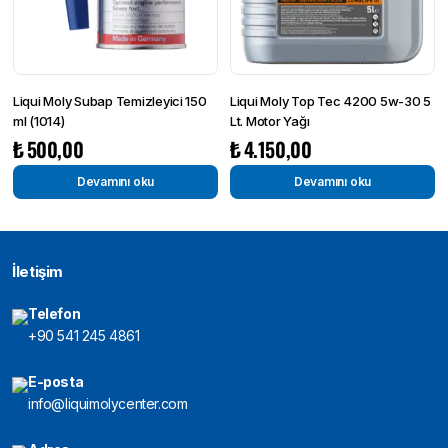
Liqui Moly Subap Temizleyici 150
Liqui Moly Top Tec 4200 5w-30 5
ml (1014)
Lt. Motor Yağı
₺
500,00
₺
4.150,00
Devamını oku
Devamını oku
İletişim
Telefon
+90 541 245 4861
E-posta
info@liquimolycenter.com