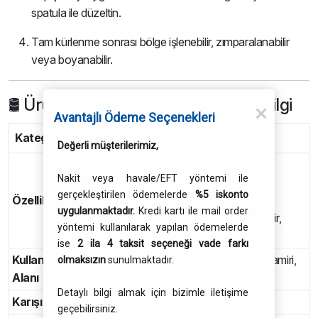
spatula ile düzeltin.
Tam kürlenme sonrası bölge işlenebilir, zımparalanabilir
veya boyanabilir.
🛢 Ürün Spesifikasyonları & Teknik Bilgi
Avantajlı Ödeme Seçenekleri
Kategori
Detay
Değerli müşterilerimiz,
2 bileşenli epoksi yapıştırıcı
Nakit veya havale/EFT yöntemi ile
Hızlı kürlenme
gerçekleştirilen ödemelerde
%5 iskonto
Özellikler
Çok yüksek mukavemet
uygulanmaktadır.
Kredi kartı ile mail order
Kürlenme sonrası işlenebilir, zımparalanabilir,
yöntemi kullanılarak yapılan ödemelerde
boyanabilir
ise
2 ila 4 taksit seçeneği vade farkı
Kullanım
Çatlak ve delik onarımları, boru-depo-diş tamiri,
olmaksızın
sunulmaktadır.
Alanı
karoser ve makine parçaları
Detaylı bilgi almak için bizimle iletişime
Karışım
Çift hazneli şırınga ile otomatik doğru oran
geçebilirsiniz.