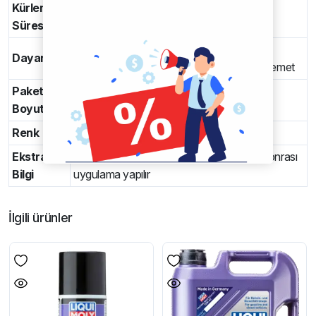
Kürlenme
İlk sertleşme: ~5 dakika
Süresi
Tam kürlenme: 12-24 saat
Sıcaklık dayanımı: -40 °C ila +120 °C
Dayanım
Basınca ve darbelere karşı yüksek mukavemet
Paket
50 ml çift hazneli şırınga
Boyutu
Renk
Gri
Ekstra
Yüzeyler temiz ve kuru olmalıdır, karışım sonrası
Bilgi
uygulama yapılır
İlgili ürünler