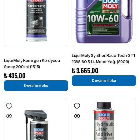
Liqui Moly Synthoil Race Tech GT1
Liqui Moly Kemirgen Koruyucu
10W-60 5 Lt. Motor Yağı (8909)
Sprey 200 ml (1515)
₺
3.665,00
₺
435,00
Devamını oku
Devamını oku