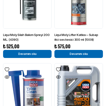
Liqui Moly Silah Bakım Spreyi 200
Liqui Moly Lifter Katkısı – Subap
ML. (4390)
itici ses kesici 300 ml (1009)
₺
525,00
₺
575,00
Devamını oku
Devamını oku