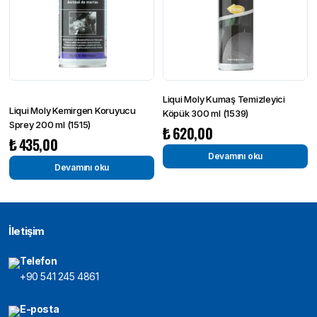
Liqui Moly Kumaş Temizleyici
Liqui Moly Kemirgen Koruyucu
Köpük 300 ml (1539)
Sprey 200 ml (1515)
₺
620,00
₺
435,00
Devamını oku
Devamını oku
İletişim
Telefon
+90 541 245 4861
E-posta