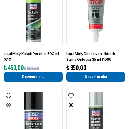
Liqui Moly Kokpit Parlatıcı 600 ml
Liqui Moly Direksiyon Hidrolik
1610
Sızıntı Önleyici 35 ml (1099)
Orijinal
Şu
₺
450,00
₺
350,00
₺
500,00
fiyat:
andaki
Devamını oku
Devamını oku
₺500,00.
fiyat:
₺450,00.