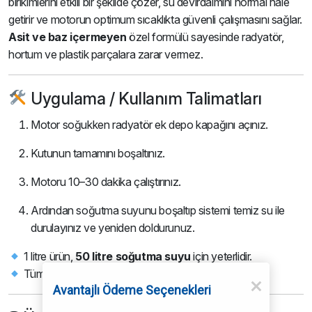
birikimlerini etkili bir şekilde çözer, su devirdaimini normal hale
getirir ve motorun optimum sıcaklıkta güvenli çalışmasını sağlar.
Asit ve baz içermeyen
özel formülü sayesinde radyatör,
hortum ve plastik parçalara zarar vermez.
Uygulama / Kullanım Talimatları
Motor soğukken radyatör ek depo kapağını açınız.
Kutunun tamamını boşaltınız.
Motoru 10–30 dakika çalıştırınız.
Ardından soğutma suyunu boşaltıp sistemi temiz su ile
durulayınız ve yeniden doldurunuz.
1 litre ürün,
50 litre soğutma suyu
için yeterlidir.
Tüm soğutma ve ısıtma sistemleri ile uyumludur.
Avantajlı Ödeme Seçenekleri