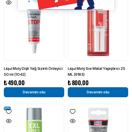
Liqui Moly Dişli Yağ Sızıntı Önleyici
Liqui Moly Sıvı Metal Yapıştırıcı 25
50 ml (1042)
ML (6193)
₺
490,00
₺
800,00
Devamını oku
Devamını oku
10%