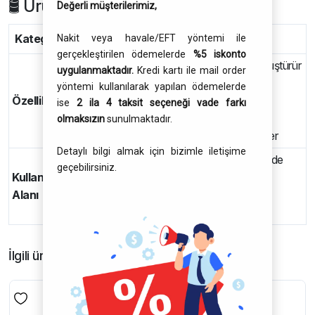
🛢 Ürün Spesifikasyonları & Onaylar
Değerli müşterilerimiz,
Kategori
Onaylar / Uygulama
Nakit veya havale/EFT yöntemi ile
gerçekleştirilen ödemelerde
%5 iskonto
Kireci kimyasal olarak zararsız hale dönüştürür
uygulanmaktadır.
Kredi kartı ile mail order
Kurum, gres ve yağı çözer
yöntemi kullanılarak yapılan ödemelerde
Özellikler
Çamursu birikintileri dağıtır
ise
2 ila 4 taksit seçeneği vade farkı
Antifrizlerle uyumludur
olmaksızın
sunulmaktadır.
Asit ve baz içermez, asitleri nötralize eder
Detaylı bilgi almak için bizimle iletişime
Tüm soğutma suyu ve ısıtma sistemlerinde
geçebilirsiniz.
Kullanım
kullanılabilir
Alanı
Hortum, plastik ve kauçuk parçalarla
uyumludur
İlgili ürünler