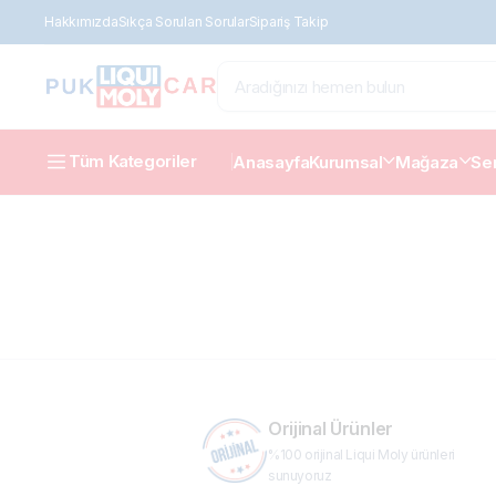
Hakkımızda
Sıkça Sorulan Sorular
Sipariş Takip
Tüm Kategoriler
Anasayfa
Kurumsal
Mağaza
Ser
Orijinal Ürünler
%100 orijinal Liqui Moly ürünleri
sunuyoruz