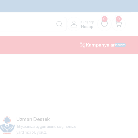
0
0
Giriş Yap
Hesap
Kampanyalar
İndirim
10%
Uzman Destek
İhtiyacınıza uygun ürünü seçmenize
yardımcı oluyoruz.