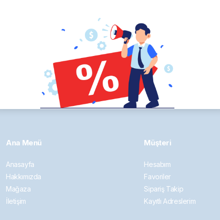
Yağ Filtresi
Devamını oku
Ana Menü
Müşteri
Anasayfa
Hesabım
Hakkımızda
Favoriler
Mağaza
Sipariş Takip
İletişim
Kayıtlı Adreslerim