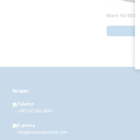
Mann HU 6004 x 
İletişim
Telefon
+90 541 245 4861
E-posta
info@liquimolycenter.com