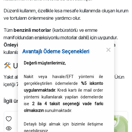
Düzenli kullanım, özellikle kısa mesafe kullanımda oluşan kurum
ve tortuların önlenmesine yardımcı olur.
Tüm
benzinli motorlar
(karbüratörlü ve emme
manifoldundan enjeksiyonlu motorlar dahil) için uygundur.
Önleyici veya giderici
(koruyucu / temizleyici) amaçla
Avantajlı Ödeme Seçenekleri
kullanılabilir.
Değerli müşterilerimiz,
Uygulama / Kullanım Talimatları
Yakıt alımı sırasında doğrudan yakıt deposuna ekleyiniz. Ürün
Nakit veya havale/EFT yöntemi ile
gerçekleştirilen ödemelerde
%5 iskonto
içeriği
75 litreye kadar yakıt
için yeterlidir.
uygulanmaktadır.
Kredi kartı ile mail order
yöntemi kullanılarak yapılan ödemelerde
İlgili ürünler
ise
2 ila 4 taksit seçeneği vade farkı
olmaksızın
sunulmaktadır.
Detaylı bilgi almak için bizimle iletişime
geçebilirsiniz.