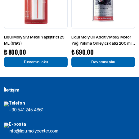
Liqui Moly Sıvı Metal Yapıştırıcı 25
Liqui Moly Oil Additiv Mos2 Motor
ML (6193)
Yağ Yakma Önleyici Katkı 200 ml
(1012)
₺
800,00
₺
690,00
Devamını oku
Devamını oku
İletişim
Telefon
+90 541 245 4861
E-posta
info@liquimolycenter.com