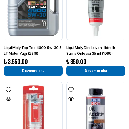
Liqui Moly Top Tec 4600 5w-30 5
Liqui Moly Direksiyon Hidrolik
LT Motor Yağı (2316)
Sızıntı Önleyici 35 ml (1099)
₺
3.550,00
₺
350,00
Devamını oku
Devamını oku