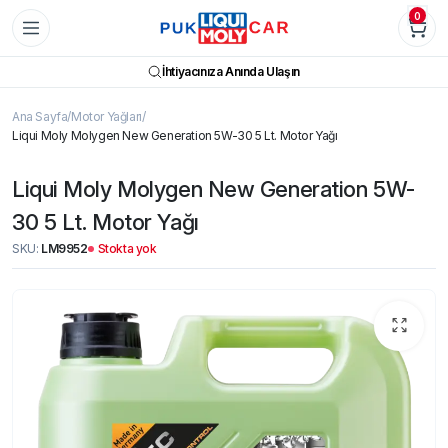
0
İhtiyacınıza Anında Ulaşın
Ana Sayfa
Motor Yağları
Liqui Moly Molygen New Gener­a­tion 5W-30 5 Lt. Motor Yağı
Liqui Moly Molygen New Gener­a­tion 5W-
30 5 Lt. Motor Yağı
SKU:
LM9952
Stokta yok