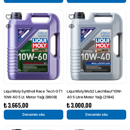
Liqui Moly Synthoil Race Tech GT1
Liqui Moly MoS2 Leicht­lauf 10W-
10W-60 5 Lt. Motor Yağı (8909)
40 5 Litre Motor Yağı (2184)
₺
3.665,00
₺
3.000,00
Devamını oku
Devamını oku