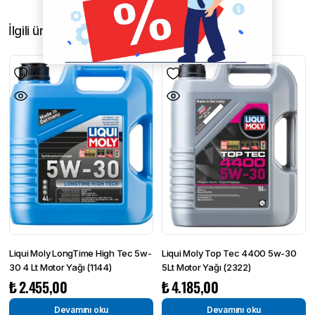
İlgili ürünler
Liqui Moly LongTime High Tec 5w-
Liqui Moly Top Tec 4400 5w-30
30 4 Lt Motor Yağı (1144)
5Lt Motor Yağı (2322)
₺
2.455,00
₺
4.185,00
Devamını oku
Devamını oku