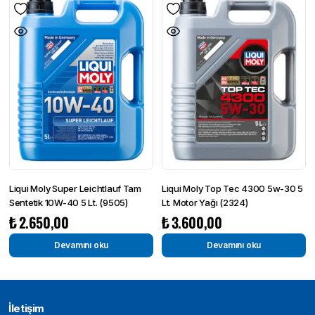
Liqui Moly Super Leicht­lauf Tam
Liqui Moly Top Tec 4300 5w-30 5
Sentetik 10W-40 5 Lt. (9505)
Lt. Motor Yağı (2324)
₺
2.650,00
₺
3.600,00
Devamını oku
Devamını oku
İletişim