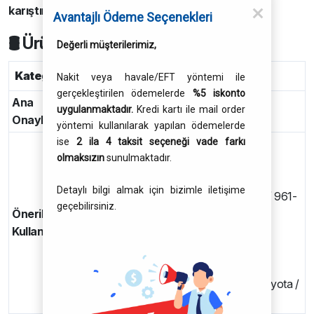
karıştırılmadan
kullanıldığında sağlanır.
Avantajlı Ödeme Seçenekleri
🛢 Ürün Spesifikasyonları & Onaylar
Değerli müşterilerimiz,
Kategori
Onaylar / Uygulama
Nakit veya havale/EFT yöntemi ile
gerçekleştirilen ödemelerde
%5 iskonto
Ana
API SQ
uygulanmaktadır.
Kredi kartı ile mail order
Onaylar
ILSAC GF-7A
yöntemi kullanılarak yapılan ödemelerde
ise
2 ila 4 taksit seçeneği vade farkı
Chrysler / Chrysler MS-6395
olmaksızın
sunulmaktadır.
Daihatsu
Fiat 9.55535-CR1
Detaylı bilgi almak için bizimle iletişime
Ford / Ford WSS-M2C 946-A / 946-B1 / 961-
geçebilirsiniz.
Önerilen
A1
Kullanım
GM 6094 M / GM dexos1 Gen 3
GWM / HAVAL
Honda / Hyundai / Isuzu / Kia / Mazda /
Mitsubishi / Nissan / Subaru / Suzuki / Toyota /
Wuling