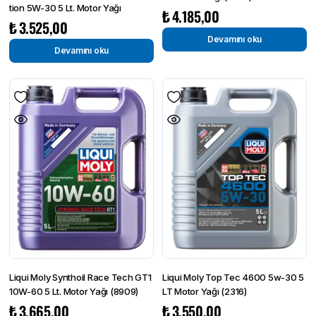
tion 5W-30 5 Lt. Motor Yağı
₺
4.185,00
₺
3.525,00
Devamını oku
Devamını oku
Liqui Moly Synthoil Race Tech GT1
Liqui Moly Top Tec 4600 5w-30 5
10W-60 5 Lt. Motor Yağı (8909)
LT Motor Yağı (2316)
₺
3.665,00
₺
3.550,00