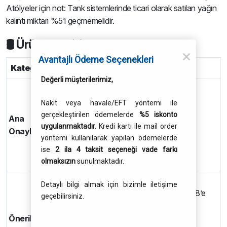
Atölyeler için not: Tank sistemlerinde ticari olarak satılan yağın
kalıntı miktarı %5’i geçmemelidir.
🛢 Ürün Spesifikasyonları & Onaylar
Avantajlı Ödeme Seçenekleri
Kategori
Onaylar / Uygulama
Değerli müşterilerimiz,
ACEA C3
API SP
Nakit veya havale/EFT yöntemi ile
BMW Longlife-04
gerçekleştirilen ödemelerde
%5 iskonto
Ana
MB-Approval 229.31 / 229.51 / 229.52
uygulanmaktadır.
Kredi kartı ile mail order
Onaylar
Opel OV 040 1547 – G30 / D30
yöntemi kullanılarak yapılan ödemelerde
ise
2 ila 4 taksit seçeneği vade farkı
Porsche C30
olmaksızın
sunulmaktadır.
VW 504 00 / 507 00
ACEA C2
Detaylı bilgi almak için bizimle iletişime
BMW Longlife-01 / Longlife-01 FE (2018’e
geçebilirsiniz.
kadar)*
Önerilen
Fiat 9.55535-S1 / 9.55535-S3