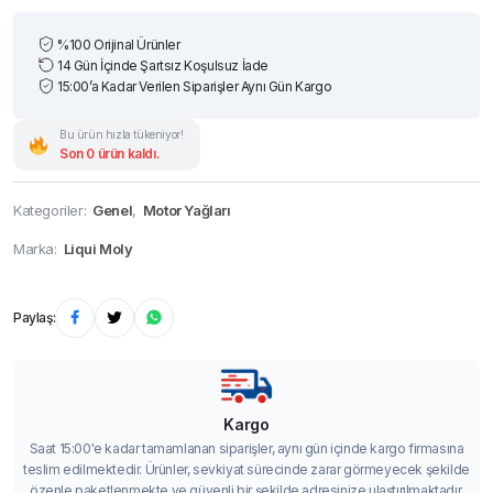
%100 Orijinal Ürünler
14 Gün İçinde Şartsız Koşulsuz İade
15:00’a Kadar Verilen Siparişler Aynı Gün Kargo
Bu ürün hızla tükeniyor!
Son 0 ürün kaldı.
Kategoriler:
Genel
,
Motor Yağları
Marka:
Liqui Moly
Paylaş:
Kargo
Saat 15:00'e kadar tamamlanan siparişler, aynı gün içinde kargo firmasına
teslim edilmektedir. Ürünler, sevkiyat sürecinde zarar görmeyecek şekilde
özenle paketlenmekte ve güvenli bir şekilde adresinize ulaştırılmaktadır.