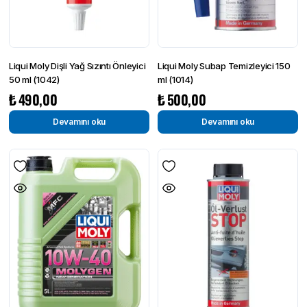
Liqui Moly Dişli Yağ Sızıntı Önleyici
Liqui Moly Subap Temizleyici 150
50 ml (1042)
ml (1014)
₺
490,00
₺
500,00
Devamını oku
Devamını oku