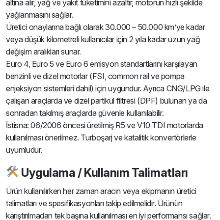
altına alır, yağ ve yakıt tüketimini azaltır, motorun hızlı şekilde
yağlanmasını sağlar.
Üretici onaylarına bağlı olarak 30.000 – 50.000 km’ye kadar
veya düşük kilometreli kullanıcılar için 2 yıla kadar uzun yağ
değişim aralıkları sunar.
Euro 4, Euro 5 ve Euro 6 emisyon standartlarını karşılayan
benzinli ve dizel motorlar (FSI, common rail ve pompa
enjeksiyon sistemleri dahil) için uygundur. Ayrıca CNG/LPG ile
çalışan araçlarda ve dizel partikül filtresi (DPF) bulunan ya da
sonradan takılmış araçlarda güvenle kullanılabilir.
İstisna: 06/2006 öncesi üretilmiş R5 ve V10 TDI motorlarda
kullanılması önerilmez. Turboşarj ve katalitik konvertörlerle
uyumludur.
Uygulama / Kullanım Talimatları
Ürün kullanılırken her zaman aracın veya ekipmanın üretici
talimatları ve spesifikasyonları takip edilmelidir. Ürünün
karıştırılmadan tek başına kullanılması en iyi performansı sağlar.