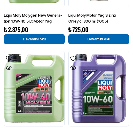
Liqui Moly Molygen New Gener­a­
Liqui Moly Motor Yağ Sızıntı
tion 10W-40 5 Lt Motor Yağı
Önleyici 300 ml (1005)
₺
2.875,00
₺
725,00
Devamını oku
Devamını oku