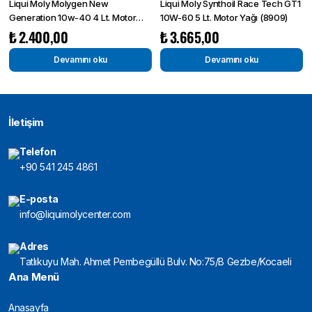
Liqui Moly Molygen New
Liqui Moly Synthoil Race Tech GT1
Generation 10w-40 4 Lt. Motor
10W-60 5 Lt. Motor Yağı (8909)
Yağı (8538)
₺
2.400,00
₺
3.665,00
Devamını oku
Devamını oku
İletişim
Telefon
+90 541 245 4861
E-posta
info@liquimolycenter.com
Adres
Tatlıkuyu Mah. Ahmet Pembegüllü Bulv. No:75/B Gezbe/Kocaeli
Ana Menü
Anasayfa