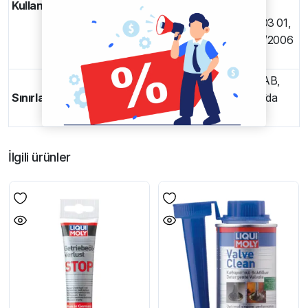
Kullanım
GWM / HAVAL / Wuling
VW 500 00, 501 01, 502 00, 503 00, 503 01,
505 00, 505 01, 506 00, 506 01
(06/2006
öncesi R5 ve V10 TDI hariç)
BMW benzinli motorlar partikül filtresiz; AB,
Sınırlamalar
Norveç, İsviçre, İngiltere ve Lihtenştayn’da
geçerlidir
İlgili ürünler